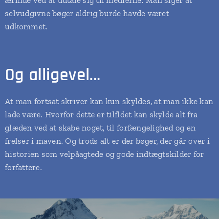
ærinde ved at udtale sig til medierne. Man siger at
selvudgivne bøger aldrig burde havde været
udkommet.
Og alligevel...
At man fortsat skriver kan kun skyldes, at man ikke kan
lade være. Hvorfor dette er tilfldet kan skylde alt fra
glæden ved at skabe noget, til forfængelighed og en
frelser i maven. Og trods alt er der bøger, der går over i
historien som velpåagtede og gode indtægtskilder for
forfattere.