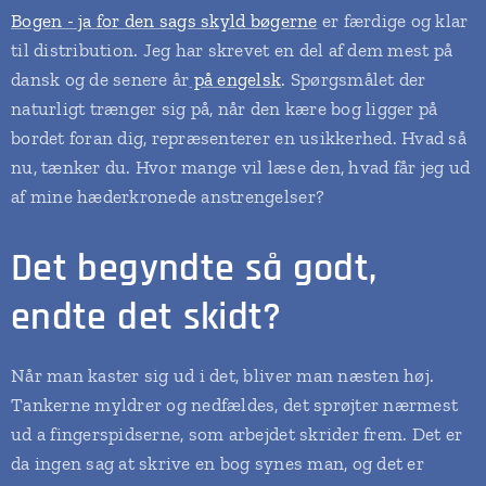
Bogen - ja for den sags skyld bøgerne
er færdige og klar
til distribution. Jeg har skrevet en del af dem mest på
dansk og de senere år
på engelsk
. Spørgsmålet der
naturligt trænger sig på, når den kære bog ligger på
bordet foran dig, repræsenterer en usikkerhed. Hvad så
nu, tænker du. Hvor mange vil læse den, hvad får jeg ud
af mine hæderkronede anstrengelser?
Det begyndte så godt,
endte det skidt?
Når man kaster sig ud i det, bliver man næsten høj.
Tankerne myldrer og nedfældes, det sprøjter nærmest
ud a fingerspidserne, som arbejdet skrider frem. Det er
da ingen sag at skrive en bog synes man, og det er